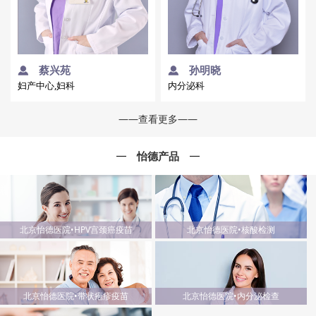
蔡兴苑
孙明晓
妇产中心,妇科
内分泌科
——查看更多——
怡德产品
北京怡德医院•HPV宫颈癌疫苗
北京怡德医院•核酸检测
北京怡德医院•带状疱疹疫苗
北京怡德医院•内分泌检查