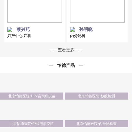
蔡兴苑
孙明晓
妇产中心,妇科
内分泌科
——查看更多——
怡德产品
北京怡德医院•HPV宫颈癌疫苗
北京怡德医院•核酸检测
北京怡德医院•带状疱疹疫苗
北京怡德医院•内分泌检查