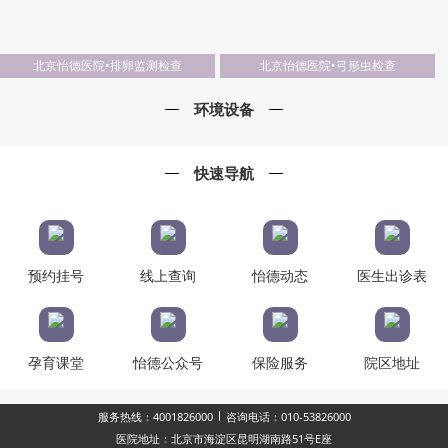
北京怡德医院•排卵监测检查
北京怡德医院•弓形虫检查
环境设备
快速导航
预约挂号
线上查询
怡德动态
医生出诊表
孕育课堂
怡德公众号
保险服务
院区地址
服务热线：4001826000
咨询电话：010-53826000
医院地址：北京市海淀区昆明湖南路51号E座