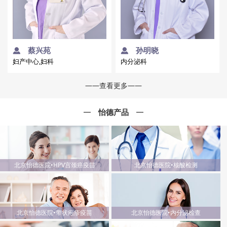
蔡兴苑
孙明晓
妇产中心,妇科
内分泌科
——查看更多——
怡德产品
北京怡德医院•HPV宫颈癌疫苗
北京怡德医院•核酸检测
北京怡德医院•带状疱疹疫苗
北京怡德医院•内分泌检查