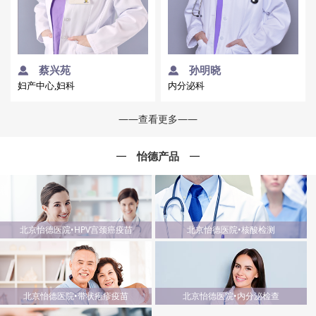
蔡兴苑
孙明晓
妇产中心,妇科
内分泌科
——查看更多——
怡德产品
北京怡德医院•HPV宫颈癌疫苗
北京怡德医院•核酸检测
北京怡德医院•带状疱疹疫苗
北京怡德医院•内分泌检查