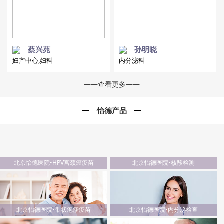
蔡兴苑
孙明晓
妇产中心,妇科
内分泌科
——查看更多——
怡德产品
北京怡德医院•HPV宫颈癌疫苗
北京怡德医院•核酸检测
北京怡德医院•带状疱疹疫苗
北京怡德医院•内分泌检查